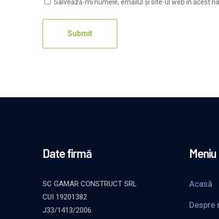
Salvează-mi numele, emailul și site-ul web în acest n
Date firmă
Meniu
Acasă
SC GAMAR CONSTRUCT SRL
CUI 19201382
Despre 
J33/1413/2006