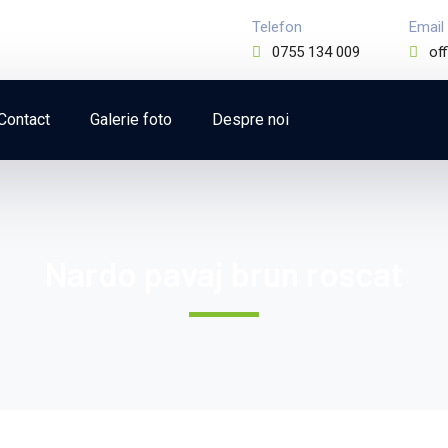
Telefon
Email
0755 134 009
of
Contact
Galerie foto
Despre noi
Nardo pavaj brun roscat