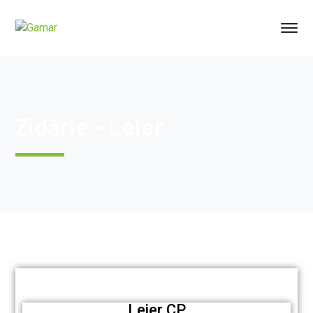
Zidărie - Leier
Leier CP