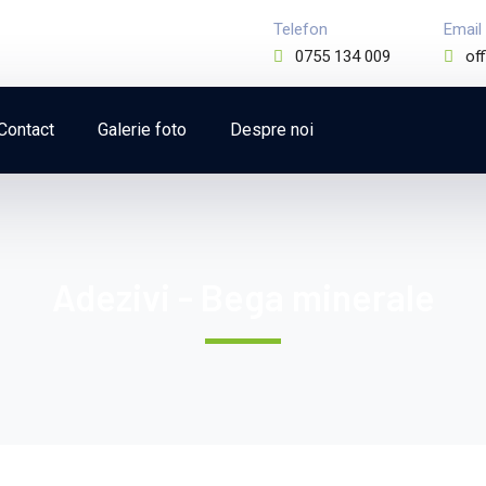
Telefon
Email
0755 134 009
of
Contact
Galerie foto
Despre noi
Adezivi - Bega minerale