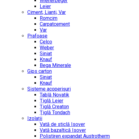
Wienerbeger
Leier
Ciment, Lianţi, Var
Romcim
Carpatcement
Var
Prafoase
Celco
Weber
Siniat
Knauf
Bega Minerale
Gips carton
Siniat
Knauf
Sisteme acoperișuri
Tablă Novatik
Țiglă Leier
Țiglă Creaton
Ţiglă Tondach
Izolații
Vată de sticlă Isover
Vată bazaltică Isover
Polistiren expandat Austrotherm