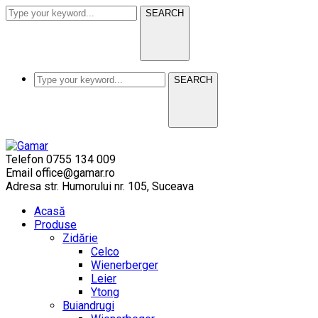
SEARCH
SEARCH
Telefon
0755 134 009
Email
office@gamar.ro
Adresa
str. Humorului nr. 105, Suceava
Acasă
Produse
Zidărie
Celco
Wienerberger
Leier
Ytong
Buiandrugi