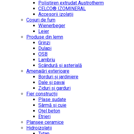
Polistiren extrudat Austrotherm
CELCO® IZOMINERAL
Accesorii izolații
Coșuri de fum
Wienerbeger
Leier
Produse din lemn
Grinzi
Dulapi
OSB
Lambriu
Scândură și asterială
Amenajări exterioare
Borduri și jardiniere
Dale și pavaj
Ziduri și garduri
Fier construcții
Plase sudate
Sârmă şi cuie
Oțel beton
Etrieri
Planșee ceramice
Hidroizolații
Tytan