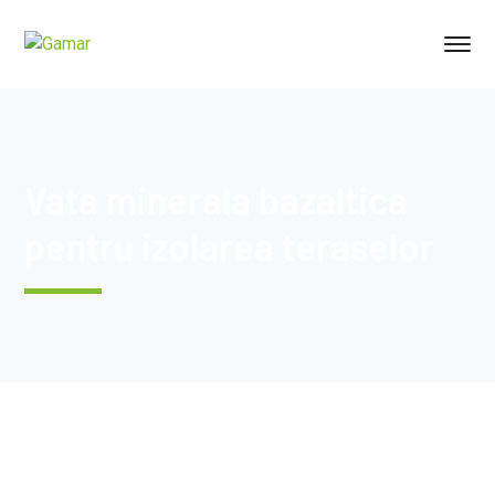
Vata minerala bazaltica
pentru izolarea teraselor