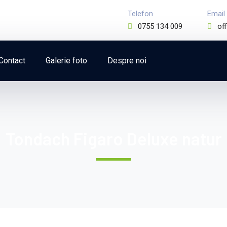
Telefon
Email
0755 134 009
of
Contact
Galerie foto
Despre noi
Tondach Figaro Deluxe natur