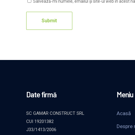
Salvează-mi numele, emailul și site-ul web în acest n
Date firmă
Meniu
Acasă
SC GAMAR CONSTRUCT SRL
CUI 19201382
Despre 
J33/1413/2006