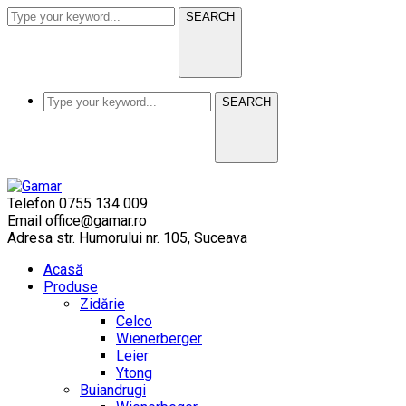
SEARCH
SEARCH
Telefon
0755 134 009
Email
office@gamar.ro
Adresa
str. Humorului nr. 105, Suceava
Acasă
Produse
Zidărie
Celco
Wienerberger
Leier
Ytong
Buiandrugi