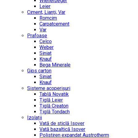
Wienerbeger
Leier
Ciment, Lianţi, Var
Romcim
Carpatcement
Var
Prafoase
Celco
Weber
Siniat
Knauf
Bega Minerale
Gips carton
Siniat
Knauf
Sisteme acoperișuri
Tablă Novatik
Țiglă Leier
Țiglă Creaton
Ţiglă Tondach
Izolații
Vată de sticlă Isover
Vată bazaltică Isover
Polistiren expandat Austrotherm