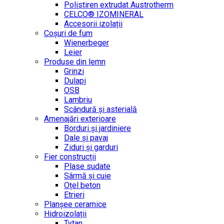
Polistiren extrudat Austrotherm
CELCO® IZOMINERAL
Accesorii izolații
Coșuri de fum
Wienerbeger
Leier
Produse din lemn
Grinzi
Dulapi
OSB
Lambriu
Scândură și asterială
Amenajări exterioare
Borduri și jardiniere
Dale și pavaj
Ziduri și garduri
Fier construcții
Plase sudate
Sârmă şi cuie
Oțel beton
Etrieri
Planșee ceramice
Hidroizolații
Tytan