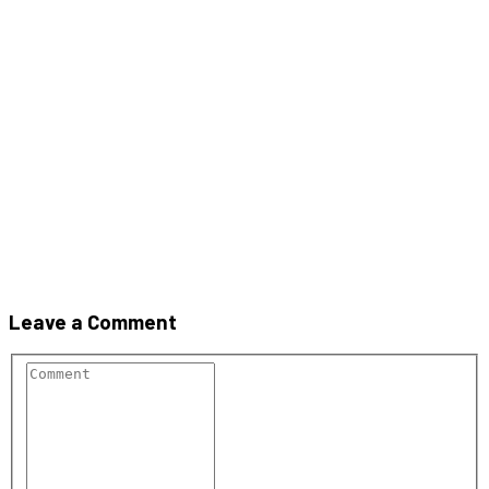
PROFIL INTERLOKING ,
DECUPAJ SEGMENT,
SUPRAFATA RUGOASA
Leave a Comment