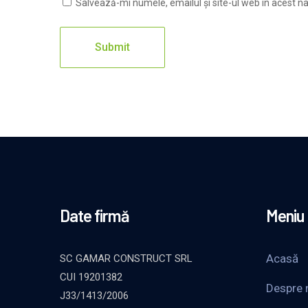
Salvează-mi numele, emailul și site-ul web în acest n
Date firmă
Meniu
Acasă
SC GAMAR CONSTRUCT SRL
CUI 19201382
Despre 
J33/1413/2006