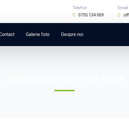
Telefon
Email
0755 134 009
of
Contact
Galerie foto
Despre noi
Austrotherm XPS TOP 30 GK