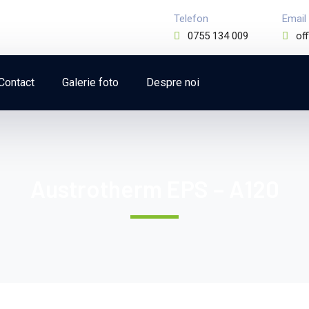
Telefon
Email
0755 134 009
of
Contact
Galerie foto
Despre noi
Austrotherm EPS – A120