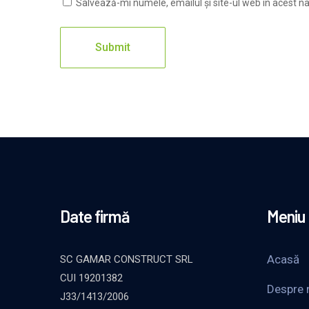
Salvează-mi numele, emailul și site-ul web în acest n
Date firmă
Meniu
Acasă
SC GAMAR CONSTRUCT SRL
CUI 19201382
Despre 
J33/1413/2006