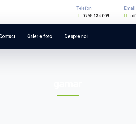
Telefon
Email
0755 134 009
of
Contact
Galerie foto
Despre noi
gamar