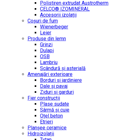
Polistiren extrudat Austrotherm
CELCO® IZOMINERAL
Accesorii izolații
Coșuri de fum
Wienerbeger
Leier
Produse din lemn
Grinzi
Dulapi
OSB
Lambriu
Scândură și asterială
Amenajări exterioare
Borduri și jardiniere
Dale și pavaj
Ziduri și garduri
Fier construcții
Plase sudate
Sârmă şi cuie
Oțel beton
Etrieri
Planșee ceramice
Hidroizolații
Tytan