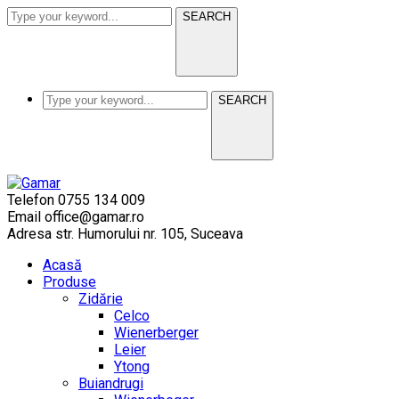
SEARCH
SEARCH
Telefon
0755 134 009
Email
office@gamar.ro
Adresa
str. Humorului nr. 105, Suceava
Acasă
Produse
Zidărie
Celco
Wienerberger
Leier
Ytong
Buiandrugi