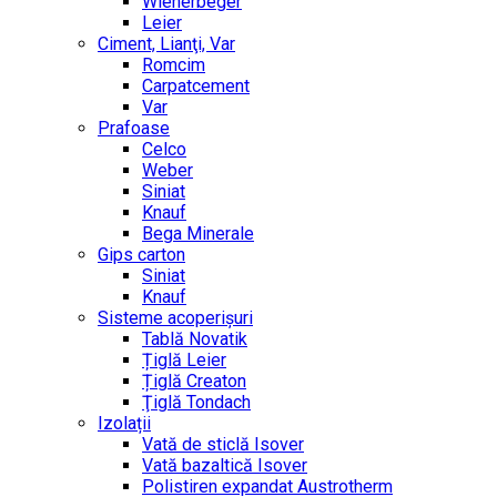
Wienerbeger
Leier
Ciment, Lianţi, Var
Romcim
Carpatcement
Var
Prafoase
Celco
Weber
Siniat
Knauf
Bega Minerale
Gips carton
Siniat
Knauf
Sisteme acoperișuri
Tablă Novatik
Țiglă Leier
Țiglă Creaton
Ţiglă Tondach
Izolații
Vată de sticlă Isover
Vată bazaltică Isover
Polistiren expandat Austrotherm