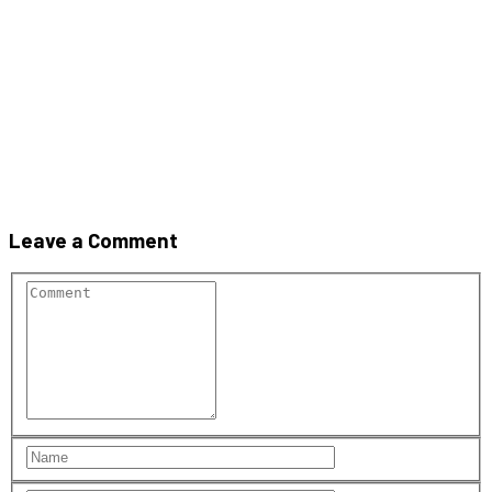
Pavaj_Palio_combi_brun_rosc
Leave a Comment