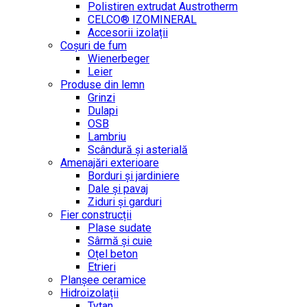
Polistiren extrudat Austrotherm
CELCO® IZOMINERAL
Accesorii izolații
Coșuri de fum
Wienerbeger
Leier
Produse din lemn
Grinzi
Dulapi
OSB
Lambriu
Scândură și asterială
Amenajări exterioare
Borduri și jardiniere
Dale și pavaj
Ziduri și garduri
Fier construcții
Plase sudate
Sârmă şi cuie
Oțel beton
Etrieri
Planșee ceramice
Hidroizolații
Tytan