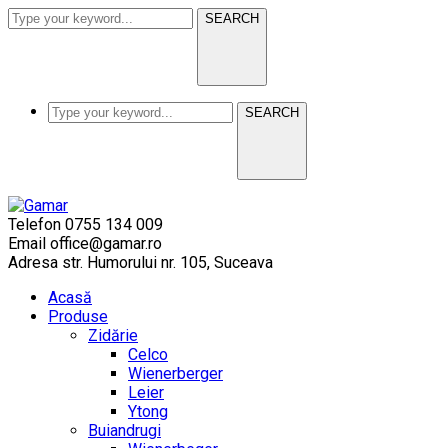
SEARCH
SEARCH
Telefon
0755 134 009
Email
office@gamar.ro
Adresa
str. Humorului nr. 105, Suceava
Acasă
Produse
Zidărie
Celco
Wienerberger
Leier
Ytong
Buiandrugi