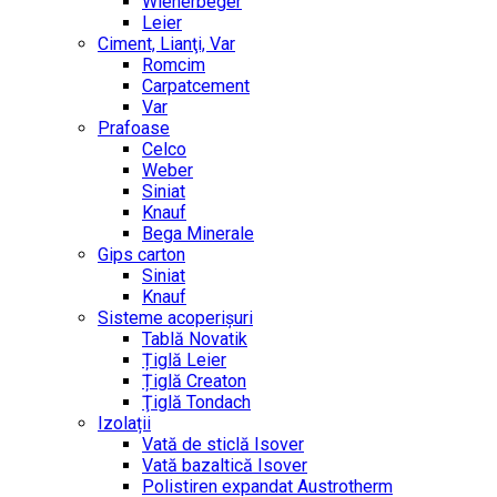
Wienerbeger
Leier
Ciment, Lianţi, Var
Romcim
Carpatcement
Var
Prafoase
Celco
Weber
Siniat
Knauf
Bega Minerale
Gips carton
Siniat
Knauf
Sisteme acoperișuri
Tablă Novatik
Țiglă Leier
Țiglă Creaton
Ţiglă Tondach
Izolații
Vată de sticlă Isover
Vată bazaltică Isover
Polistiren expandat Austrotherm