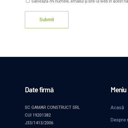
Salvează-mi numele, emailul și site-ul web în acest n
Date firmă
Meniu
Acasă
SC GAMAR CONSTRUCT SRL
CUI 19201382
Despre 
J33/1413/2006