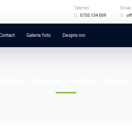
Telefon
Email
0755 134 009
of
Contact
Galerie foto
Despre noi
itytop_Grande_combi_rubiniu_