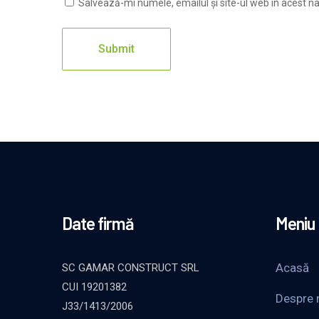
Salvează-mi numele, emailul și site-ul web în acest n
Date firmă
Meniu
Acasă
SC GAMAR CONSTRUCT SRL
CUI 19201382
Despre 
J33/1413/2006