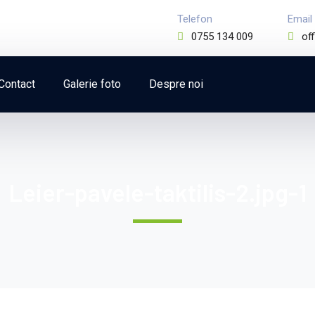
Telefon
Email
0755 134 009
of
Contact
Galerie foto
Despre noi
Leier-pavele-taktilis-2.jpg-1