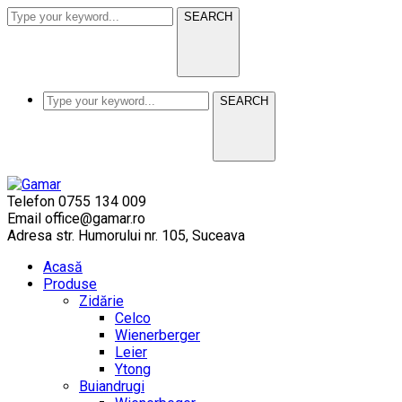
SEARCH
SEARCH
Telefon
0755 134 009
Email
office@gamar.ro
Adresa
str. Humorului nr. 105, Suceava
Acasă
Produse
Zidărie
Celco
Wienerberger
Leier
Ytong
Buiandrugi