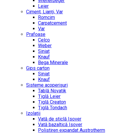
Wienerbeger
Leier
Ciment, Lianţi, Var
Romcim
Carpatcement
Var
Prafoase
Celco
Weber
Siniat
Knauf
Bega Minerale
Gips carton
Siniat
Knauf
Sisteme acoperișuri
Tablă Novatik
Țiglă Leier
Țiglă Creaton
Ţiglă Tondach
Izolații
Vată de sticlă Isover
Vată bazaltică Isover
Polistiren expandat Austrotherm