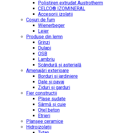
Polistiren extrudat Austrotherm
CELCO® IZOMINERAL
Accesorii izolații
Coșuri de fum
Wienerbeger
Leier
Produse din lemn
Grinzi
Dulapi
OSB
Lambriu
Scândură și asterială
Amenajări exterioare
Borduri și jardiniere
Dale și pavaj
Ziduri și garduri
Fier construcții
Plase sudate
Sârmă şi cuie
Oțel beton
Etrieri
Planșee ceramice
Hidroizolații
Tytan