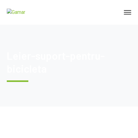
Leier-suport-pentru-
bicicleta