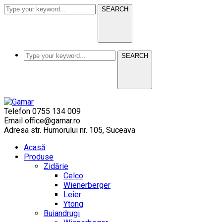
SEARCH
SEARCH
Telefon
0755 134 009
Email
office@gamar.ro
Adresa
str. Humorului nr. 105, Suceava
Acasă
Produse
Zidărie
Celco
Wienerberger
Leier
Ytong
Buiandrugi