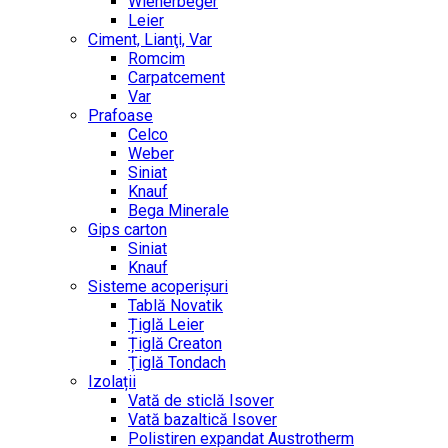
Wienerbeger
Leier
Ciment, Lianţi, Var
Romcim
Carpatcement
Var
Prafoase
Celco
Weber
Siniat
Knauf
Bega Minerale
Gips carton
Siniat
Knauf
Sisteme acoperișuri
Tablă Novatik
Țiglă Leier
Țiglă Creaton
Ţiglă Tondach
Izolații
Vată de sticlă Isover
Vată bazaltică Isover
Polistiren expandat Austrotherm