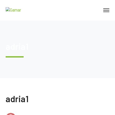
adria1
adria1