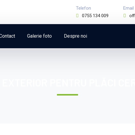
Telefon
Email
0755 134 009
of
Contact
Galerie foto
Despre noi
L EXTERIOR PENTRU PLĂCI CER