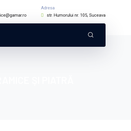
Adresa
fice@gamar.ro
str. Humorului nr. 105, Suceava
AMICE ŞI PIATRĂ