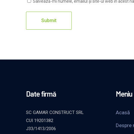
Salvează-mi numele, emailul și site-ul web în acest n
Date firmă
Meniu
Acasă
SC GAMAR CONSTRUCT SRL
CUI 19201382
Despre 
J33/1413/2006