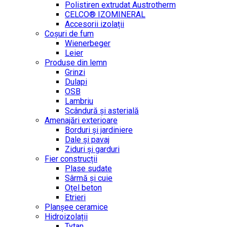
Polistiren extrudat Austrotherm
CELCO® IZOMINERAL
Accesorii izolații
Coșuri de fum
Wienerbeger
Leier
Produse din lemn
Grinzi
Dulapi
OSB
Lambriu
Scândură și asterială
Amenajări exterioare
Borduri și jardiniere
Dale și pavaj
Ziduri și garduri
Fier construcții
Plase sudate
Sârmă şi cuie
Oțel beton
Etrieri
Planșee ceramice
Hidroizolații
Tytan