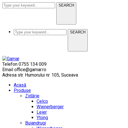
SEARCH
SEARCH
Telefon
0755 134 009
Email
office@gamar.ro
Adresa
str. Humorului nr. 105, Suceava
Acasă
Produse
Zidărie
Celco
Wienerberger
Leier
Ytong
Buiandrugi