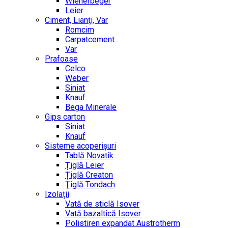
Wienerbeger
Leier
Ciment, Lianţi, Var
Romcim
Carpatcement
Var
Prafoase
Celco
Weber
Siniat
Knauf
Bega Minerale
Gips carton
Siniat
Knauf
Sisteme acoperișuri
Tablă Novatik
Țiglă Leier
Țiglă Creaton
Ţiglă Tondach
Izolații
Vată de sticlă Isover
Vată bazaltică Isover
Polistiren expandat Austrotherm