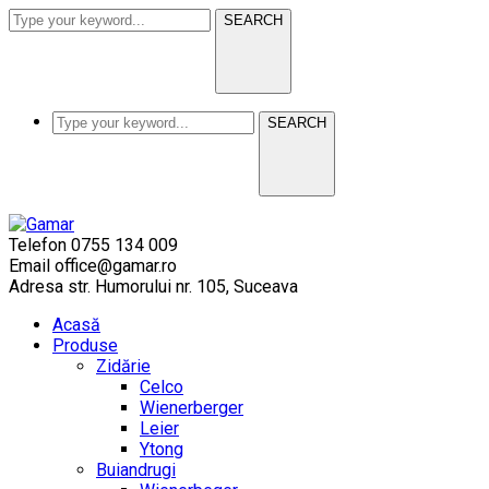
SEARCH
SEARCH
Telefon
0755 134 009
Email
office@gamar.ro
Adresa
str. Humorului nr. 105, Suceava
Acasă
Produse
Zidărie
Celco
Wienerberger
Leier
Ytong
Buiandrugi