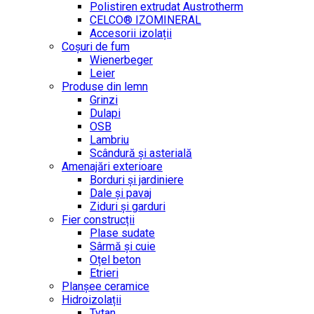
Polistiren extrudat Austrotherm
CELCO® IZOMINERAL
Accesorii izolații
Coșuri de fum
Wienerbeger
Leier
Produse din lemn
Grinzi
Dulapi
OSB
Lambriu
Scândură și asterială
Amenajări exterioare
Borduri și jardiniere
Dale și pavaj
Ziduri și garduri
Fier construcții
Plase sudate
Sârmă şi cuie
Oțel beton
Etrieri
Planșee ceramice
Hidroizolații
Tytan