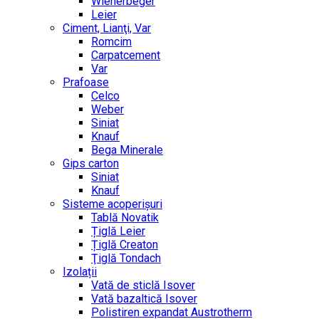
Wienerbeger
Leier
Ciment, Lianţi, Var
Romcim
Carpatcement
Var
Prafoase
Celco
Weber
Siniat
Knauf
Bega Minerale
Gips carton
Siniat
Knauf
Sisteme acoperișuri
Tablă Novatik
Țiglă Leier
Țiglă Creaton
Ţiglă Tondach
Izolații
Vată de sticlă Isover
Vată bazaltică Isover
Polistiren expandat Austrotherm