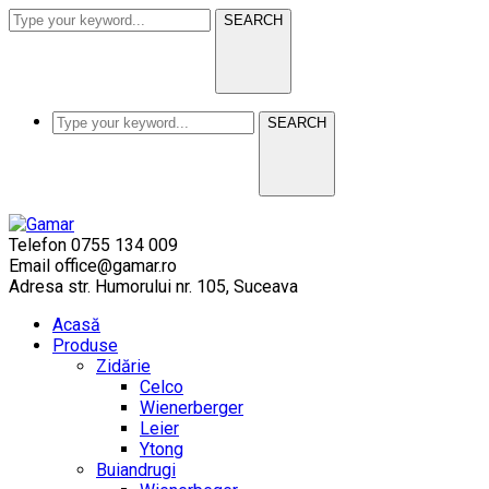
SEARCH
SEARCH
Telefon
0755 134 009
Email
office@gamar.ro
Adresa
str. Humorului nr. 105, Suceava
Acasă
Produse
Zidărie
Celco
Wienerberger
Leier
Ytong
Buiandrugi