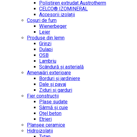
Polistiren extrudat Austrotherm
CELCO® IZOMINERAL
Accesorii izolații
Coșuri de fum
Wienerbeger
Leier
Produse din lemn
Grinzi
Dulapi
OSB
Lambriu
Scândură și asterială
Amenajări exterioare
Borduri și jardiniere
Dale și pavaj
Ziduri și garduri
Fier construcții
Plase sudate
Sârmă şi cuie
Oțel beton
Etrieri
Planșee ceramice
Hidroizolații
Tytan