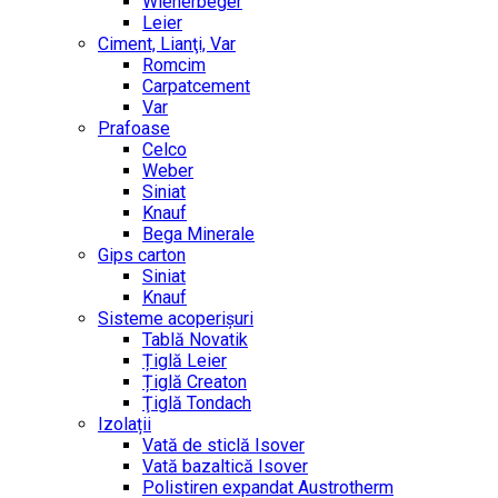
Wienerbeger
Leier
Ciment, Lianţi, Var
Romcim
Carpatcement
Var
Prafoase
Celco
Weber
Siniat
Knauf
Bega Minerale
Gips carton
Siniat
Knauf
Sisteme acoperișuri
Tablă Novatik
Țiglă Leier
Țiglă Creaton
Ţiglă Tondach
Izolații
Vată de sticlă Isover
Vată bazaltică Isover
Polistiren expandat Austrotherm