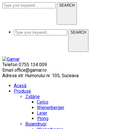
SEARCH
SEARCH
Telefon
0755 134 009
Email
office@gamar.ro
Adresa
str. Humorului nr. 105, Suceava
Acasă
Produse
Zidărie
Celco
Wienerberger
Leier
Ytong
Buiandrugi