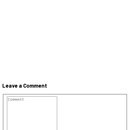
VAR CELCO® MĂCINAT
NESTINS PENTRU BCA și UZ
INDUSTRIAL CL 90-Q
Leave a Comment