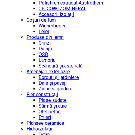
Polistiren extrudat Austrotherm
CELCO® IZOMINERAL
Accesorii izolații
Coșuri de fum
Wienerbeger
Leier
Produse din lemn
Grinzi
Dulapi
OSB
Lambriu
Scândură și asterială
Amenajări exterioare
Borduri și jardiniere
Dale și pavaj
Ziduri și garduri
Fier construcții
Plase sudate
Sârmă şi cuie
Oțel beton
Etrieri
Planșee ceramice
Hidroizolații
Tytan