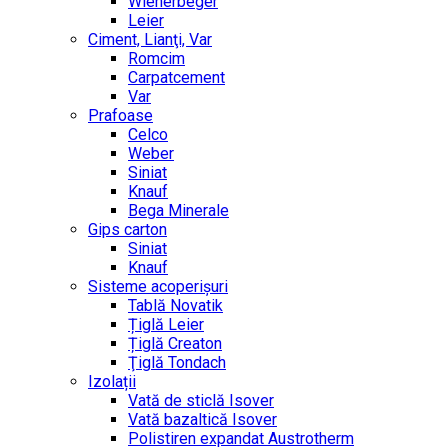
Wienerbeger
Leier
Ciment, Lianţi, Var
Romcim
Carpatcement
Var
Prafoase
Celco
Weber
Siniat
Knauf
Bega Minerale
Gips carton
Siniat
Knauf
Sisteme acoperișuri
Tablă Novatik
Țiglă Leier
Țiglă Creaton
Ţiglă Tondach
Izolații
Vată de sticlă Isover
Vată bazaltică Isover
Polistiren expandat Austrotherm