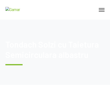
Tondach Solzi cu Taietura
Semicirculara albastru