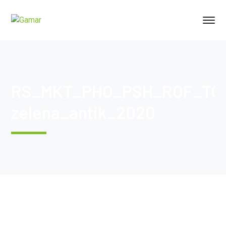
RS_MKT_PHO_PSH_ROF_TON_
zelena_antik_2020