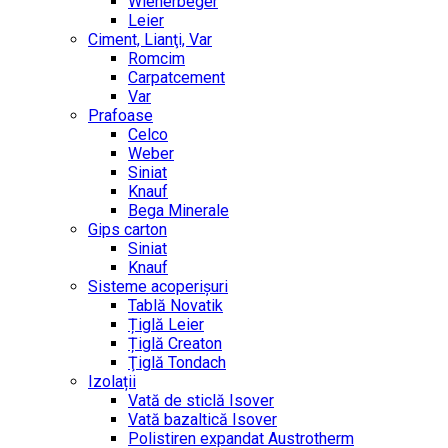
Wienerbeger
Leier
Ciment, Lianţi, Var
Romcim
Carpatcement
Var
Prafoase
Celco
Weber
Siniat
Knauf
Bega Minerale
Gips carton
Siniat
Knauf
Sisteme acoperișuri
Tablă Novatik
Țiglă Leier
Țiglă Creaton
Ţiglă Tondach
Izolații
Vată de sticlă Isover
Vată bazaltică Isover
Polistiren expandat Austrotherm