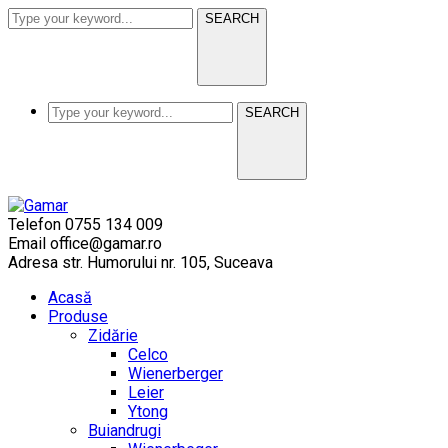
SEARCH
SEARCH
Telefon
0755 134 009
Email
office@gamar.ro
Adresa
str. Humorului nr. 105, Suceava
Acasă
Produse
Zidărie
Celco
Wienerberger
Leier
Ytong
Buiandrugi