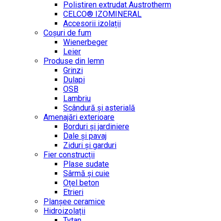
Polistiren extrudat Austrotherm
CELCO® IZOMINERAL
Accesorii izolații
Coșuri de fum
Wienerbeger
Leier
Produse din lemn
Grinzi
Dulapi
OSB
Lambriu
Scândură și asterială
Amenajări exterioare
Borduri și jardiniere
Dale și pavaj
Ziduri și garduri
Fier construcții
Plase sudate
Sârmă şi cuie
Oțel beton
Etrieri
Planșee ceramice
Hidroizolații
Tytan