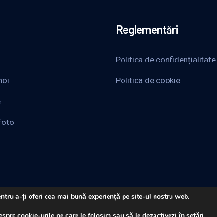
Reglementări
Politica de confidențialitate
noi
Politica de cookie
e
foto
ntru a-ți oferi cea mai bună experiență pe site-ul nostru web.
espre cookie-urile pe care le folosim sau să le dezactivezi în
setări
.