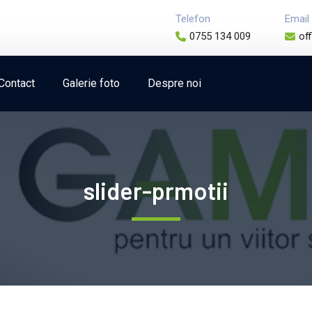
Telefon
Email
0755 134 009
of
Contact
Galerie foto
Despre noi
slider-prmotii