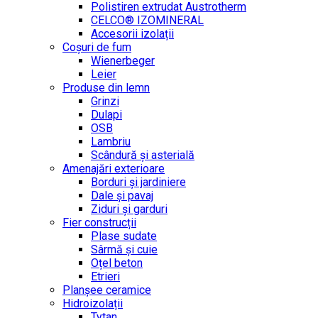
Polistiren extrudat Austrotherm
CELCO® IZOMINERAL
Accesorii izolații
Coșuri de fum
Wienerbeger
Leier
Produse din lemn
Grinzi
Dulapi
OSB
Lambriu
Scândură și asterială
Amenajări exterioare
Borduri și jardiniere
Dale și pavaj
Ziduri și garduri
Fier construcții
Plase sudate
Sârmă şi cuie
Oțel beton
Etrieri
Planșee ceramice
Hidroizolații
Tytan