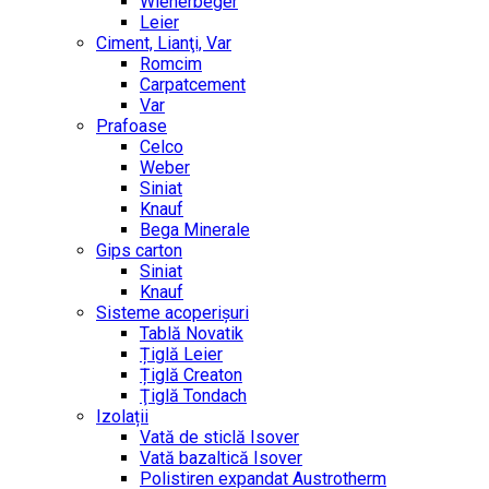
Wienerbeger
Leier
Ciment, Lianţi, Var
Romcim
Carpatcement
Var
Prafoase
Celco
Weber
Siniat
Knauf
Bega Minerale
Gips carton
Siniat
Knauf
Sisteme acoperișuri
Tablă Novatik
Țiglă Leier
Țiglă Creaton
Ţiglă Tondach
Izolații
Vată de sticlă Isover
Vată bazaltică Isover
Polistiren expandat Austrotherm