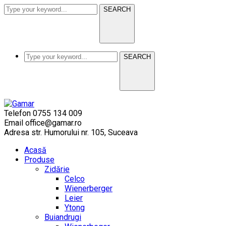
SEARCH
SEARCH
Telefon
0755 134 009
Email
office@gamar.ro
Adresa
str. Humorului nr. 105, Suceava
Acasă
Produse
Zidărie
Celco
Wienerberger
Leier
Ytong
Buiandrugi