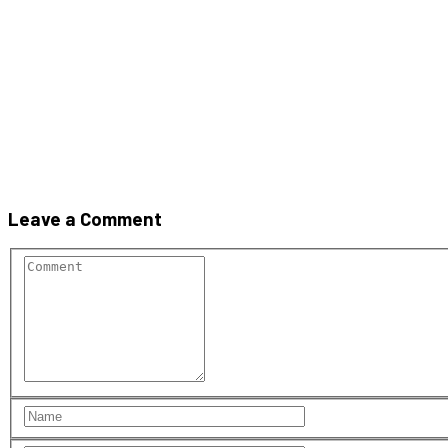
Bradstone_Travero_Dale_gres
Leave a Comment