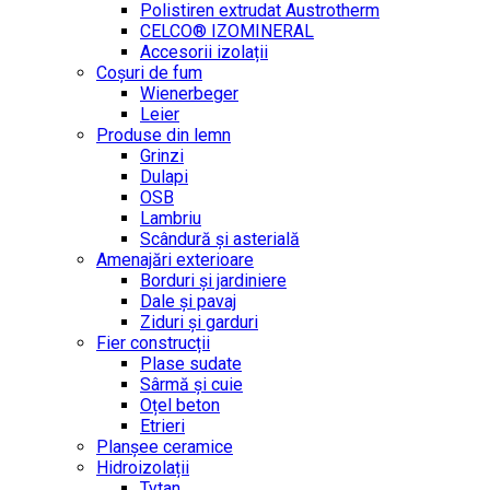
Polistiren extrudat Austrotherm
CELCO® IZOMINERAL
Accesorii izolații
Coșuri de fum
Wienerbeger
Leier
Produse din lemn
Grinzi
Dulapi
OSB
Lambriu
Scândură și asterială
Amenajări exterioare
Borduri și jardiniere
Dale și pavaj
Ziduri și garduri
Fier construcții
Plase sudate
Sârmă şi cuie
Oțel beton
Etrieri
Planșee ceramice
Hidroizolații
Tytan