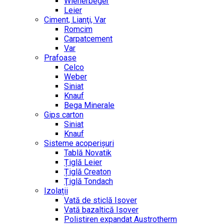
Wienerbeger
Leier
Ciment, Lianţi, Var
Romcim
Carpatcement
Var
Prafoase
Celco
Weber
Siniat
Knauf
Bega Minerale
Gips carton
Siniat
Knauf
Sisteme acoperișuri
Tablă Novatik
Țiglă Leier
Țiglă Creaton
Ţiglă Tondach
Izolații
Vată de sticlă Isover
Vată bazaltică Isover
Polistiren expandat Austrotherm