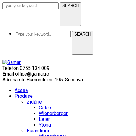
SEARCH
SEARCH
Telefon
0755 134 009
Email
office@gamar.ro
Adresa
str. Humorului nr. 105, Suceava
Acasă
Produse
Zidărie
Celco
Wienerberger
Leier
Ytong
Buiandrugi