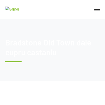
Bradstone Old Town dale
cupru castaniu