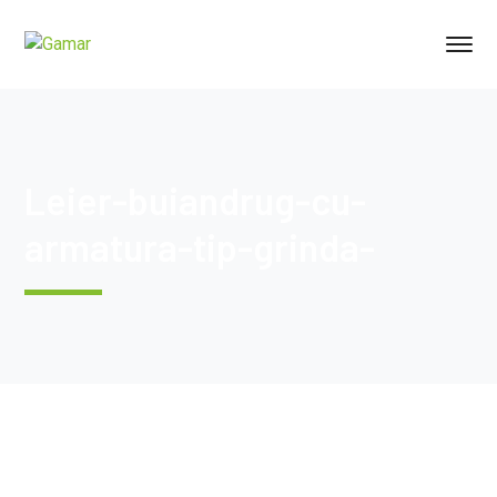
Leier-buiandrug-cu-
armatura-tip-grinda-