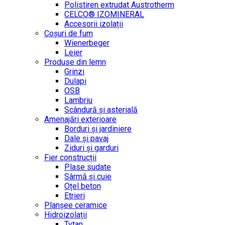
Polistiren extrudat Austrotherm
CELCO® IZOMINERAL
Accesorii izolații
Coșuri de fum
Wienerbeger
Leier
Produse din lemn
Grinzi
Dulapi
OSB
Lambriu
Scândură și asterială
Amenajări exterioare
Borduri și jardiniere
Dale și pavaj
Ziduri și garduri
Fier construcții
Plase sudate
Sârmă şi cuie
Oțel beton
Etrieri
Planșee ceramice
Hidroizolații
Tytan