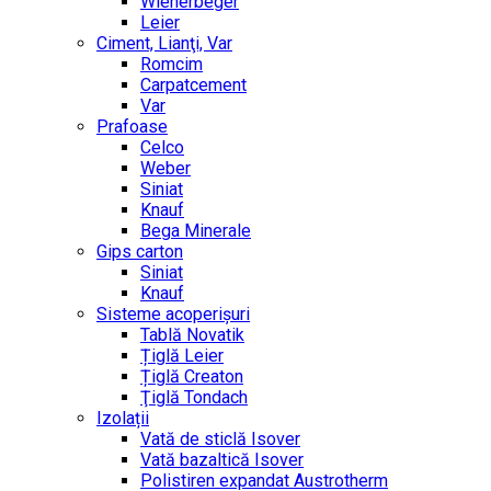
Wienerbeger
Leier
Ciment, Lianţi, Var
Romcim
Carpatcement
Var
Prafoase
Celco
Weber
Siniat
Knauf
Bega Minerale
Gips carton
Siniat
Knauf
Sisteme acoperișuri
Tablă Novatik
Țiglă Leier
Țiglă Creaton
Ţiglă Tondach
Izolații
Vată de sticlă Isover
Vată bazaltică Isover
Polistiren expandat Austrotherm