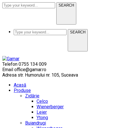
SEARCH
SEARCH
Telefon
0755 134 009
Email
office@gamar.ro
Adresa
str. Humorului nr. 105, Suceava
Acasă
Produse
Zidărie
Celco
Wienerberger
Leier
Ytong
Buiandrugi