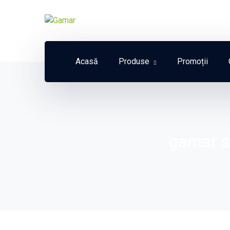
Acasă
Produse
Promoții
gamar s