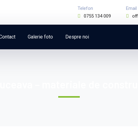
Telefon
Email
0755 134 009
of
Contact
Galerie foto
Despre noi
uceava – materiale de construc