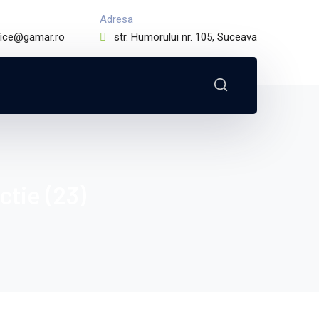
Adresa
fice@gamar.ro
str. Humorului nr. 105, Suceava
tie (23)