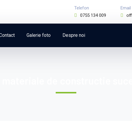
Telefon
Email
0755 134 009
of
Contact
Galerie foto
Despre noi
 materiale de constructie suce