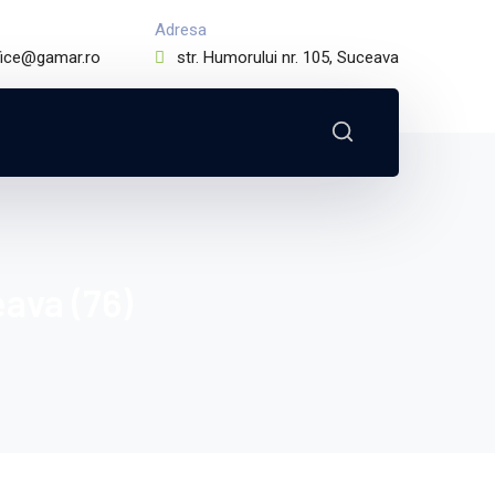
Adresa
fice@gamar.ro
str. Humorului nr. 105, Suceava
ava (76)